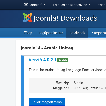
®
Joomla!
Letöltés és kiterjesztés
Fedez
Joomla! Downloads
Főlap
Legújabb kiadás
Letöltések
Kiterjesz
Joomla! 4 - Arabic Unitag
Verzió 4.0.2.1
Stable
This is the Arabic Unitag Language Pack for Joomla
Maturity
Stable
Megjelent
2021. augusztus 25. 
Fájlok megtekintése