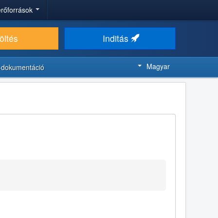
 erőforrások
öltés
Inditás
Magyar
-dokumentáció