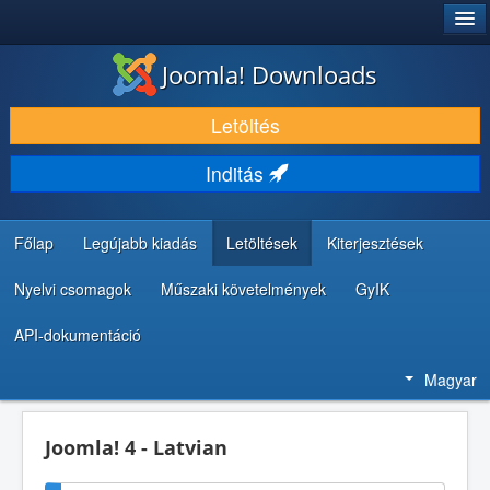
®
JOOMLA!
Joomla! Downloads
LETÖLTÉS ÉS KITERJESZTÉS
Letöltés
FEDEZZE FEL ÉS TANULJA MEG
Inditás
KÖZÖSSÉG ÉS TÁMOGATÁS
FEJLESZTŐI ERŐFORRÁSOK
Főlap
Legújabb kiadás
Letöltések
Kiterjesztések
Nyelvi csomagok
Műszaki követelmények
GyIK
API-dokumentáció
Magyar
Joomla! 4 - Latvian