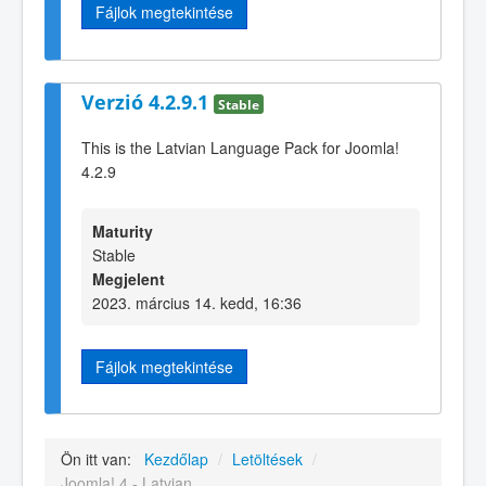
Fájlok megtekintése
Verzió 4.2.9.1
Stable
This is the Latvian Language Pack for Joomla!
4.2.9
Maturity
Stable
Megjelent
2023. március 14. kedd, 16:36
Fájlok megtekintése
Ön itt van:
Kezdőlap
/
Letöltések
/
Joomla! 4 - Latvian