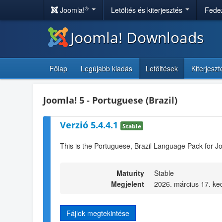
®
Joomla!
Letöltés és kiterjesztés
Fedez
Joomla! Downloads
Főlap
Legújabb kiadás
Letöltések
Kiterjesz
Joomla! 5 - Portuguese (Brazil)
Verzió 5.4.4.1
Stable
This is the Portuguese, Brazil Language Pack for J
Maturity
Stable
Megjelent
2026. március 17. ke
Fájlok megtekintése