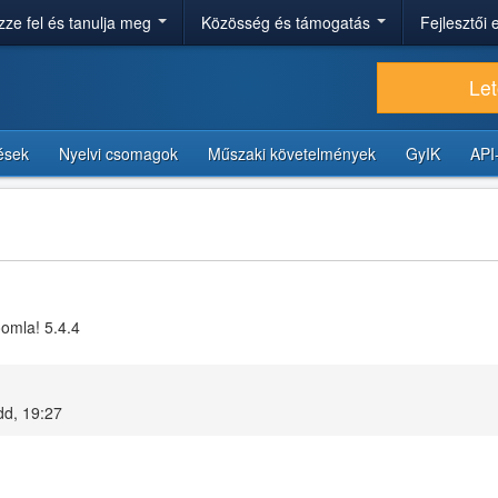
ze fel és tanulja meg
Közösség és támogatás
Fejlesztői
Let
tések
Nyelvi csomagok
Műszaki követelmények
GyIK
API
oomla! 5.4.4
dd, 19:27