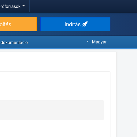
 erőforrások
öltés
Inditás
Magyar
-dokumentáció