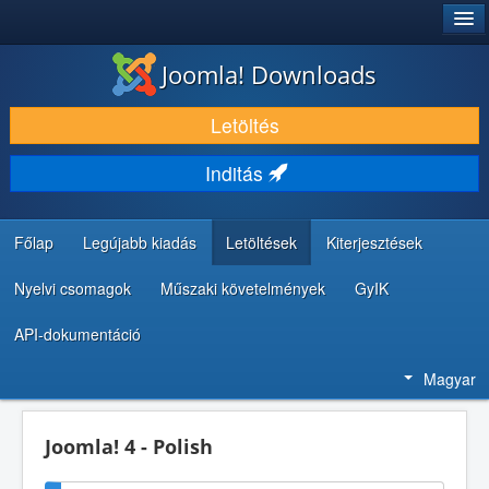
®
JOOMLA!
Joomla! Downloads
LETÖLTÉS ÉS KITERJESZTÉS
Letöltés
FEDEZZE FEL ÉS TANULJA MEG
Inditás
KÖZÖSSÉG ÉS TÁMOGATÁS
FEJLESZTŐI ERŐFORRÁSOK
Főlap
Legújabb kiadás
Letöltések
Kiterjesztések
Nyelvi csomagok
Műszaki követelmények
GyIK
API-dokumentáció
Magyar
Joomla! 4 - Polish