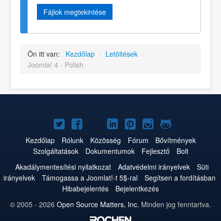
Fájlok megtekintése
Ön itt van:
Kezdőlap
/
Letöltések
/
Joomla! 4 - Polish
Joomla!
Joomla!
Joomla!
Joomla!
Joomla!
Joomla!
Joomla!
a
a
a
a
a
az
a
Kezdőlap
Rólunk
Közösség
Fórum
Bővítmények
Szolgáltatások
Dokumentumok
Fejlesztő
Bolt
Twitteren
Facebookon
YouTube-
LinkedInen
Pinteresten
Instagramon
GitHub-
Akadálymentesítési nyilatkozat
Adatvédelmi irányelvek
Süti
on
on
irányelvek
Támogassa a Joomlat!-t 5$-ral
Segítsen a fordításban
Hibabejelentés
Bejelentkezés
© 2005 - 2026
Open Source Matters, Inc.
Minden jog fenntartva.