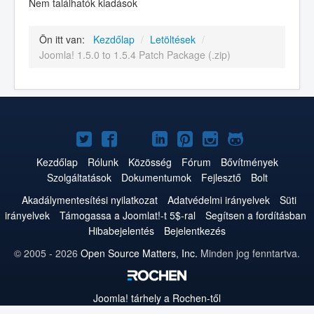
Nem találhatók kiadások
Ön itt van:
Kezdőlap
/
Letöltések
/
Joomla! 1.5.0 to 1.5.4 Patch Package (.zip)
Joomla!
Joomla!
Joomla!
Joomla!
Joomla!
Joomla!
Joomla!
a
a
a
a
a
az
a
Kezdőlap
Rólunk
Közösség
Fórum
Bővítmények
Szolgáltatások
Dokumentumok
Fejlesztő
Bolt
Twitteren
Facebookon
YouTube-
LinkedInen
Pinteresten
Instagramon
GitHub-
Akadálymentesítési nyilatkozat
Adatvédelmi irányelvek
Süti
on
on
irányelvek
Támogassa a Joomlat!-t 5$-ral
Segítsen a fordításban
Hibabejelentés
Bejelentkezés
© 2005 - 2026
Open Source Matters, Inc.
Minden jog fenntartva.
Joomla!
tárhely a Rochen-től