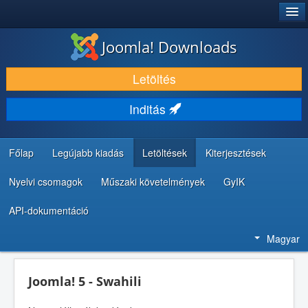
®
JOOMLA!
Joomla! Downloads
LETÖLTÉS ÉS KITERJESZTÉS
Letöltés
FEDEZZE FEL ÉS TANULJA MEG
Inditás
KÖZÖSSÉG ÉS TÁMOGATÁS
FEJLESZTŐI ERŐFORRÁSOK
Főlap
Legújabb kiadás
Letöltések
Kiterjesztések
Nyelvi csomagok
Műszaki követelmények
GyIK
API-dokumentáció
Magyar
Joomla! 5 - Swahili