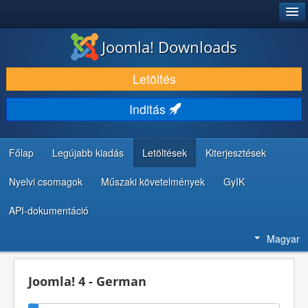
®
JOOMLA!
Joomla! Downloads
LETÖLTÉS ÉS KITERJESZTÉS
Letöltés
FEDEZZE FEL ÉS TANULJA MEG
Inditás
KÖZÖSSÉG ÉS TÁMOGATÁS
FEJLESZTŐI ERŐFORRÁSOK
Főlap
Legújabb kiadás
Letöltések
Kiterjesztések
Nyelvi csomagok
Műszaki követelmények
GyIK
API-dokumentáció
Magyar
Joomla! 4 - German