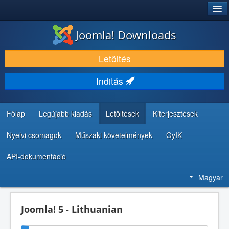
®
JOOMLA!
Joomla! Downloads
LETÖLTÉS ÉS KITERJESZTÉS
Letöltés
FEDEZZE FEL ÉS TANULJA MEG
Inditás
KÖZÖSSÉG ÉS TÁMOGATÁS
FEJLESZTŐI ERŐFORRÁSOK
Főlap
Legújabb kiadás
Letöltések
Kiterjesztések
Nyelvi csomagok
Műszaki követelmények
GyIK
API-dokumentáció
Magyar
Joomla! 5 - Lithuanian