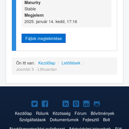
Maturity
Stable
Megjelent
2025. január 14. kedd, 17:16
Fájlok megtekintése
Ön itt van:
Kezdőlap
/
Letöltések
/
Joomla! 5 - Lithuanian
Joomla!
Joomla!
Joomla!
Joomla!
Joomla!
Joomla!
Joomla!
a
a
a
a
a
az
a
Kezdőlap
Rólunk
Közösség
Fórum
Bővítmények
Szolgáltatások
Dokumentumok
Fejlesztő
Bolt
Twitteren
Facebookon
YouTube-
LinkedInen
Pinteresten
Instagramon
GitHub-
Akadálymentesítési nyilatkozat
Adatvédelmi irányelvek
Süti