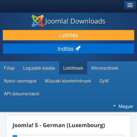
®
JOOMLA!
Joomla! Downloads
LETÖLTÉS ÉS KITERJESZTÉS
Letöltés
FEDEZZE FEL ÉS TANULJA MEG
Inditás
KÖZÖSSÉG ÉS TÁMOGATÁS
FEJLESZTŐI ERŐFORRÁSOK
Főlap
Legújabb kiadás
Letöltések
Kiterjesztések
Nyelvi csomagok
Műszaki követelmények
GyIK
API-dokumentáció
Magyar
Joomla! 5 - German (Luxembourg)