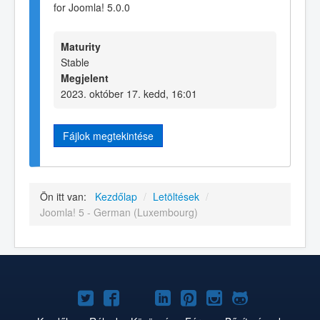
for Joomla! 5.0.0
Maturity
Stable
Megjelent
2023. október 17. kedd, 16:01
Fájlok megtekintése
Ön itt van:
Kezdőlap
/
Letöltések
/
Joomla! 5 - German (Luxembourg)
Joomla!
Joomla!
Joomla!
Joomla!
Joomla!
Joomla!
Joomla!