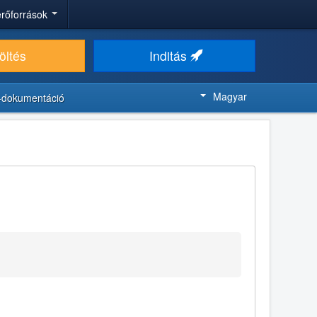
 erőforrások
öltés
Inditás
Magyar
-dokumentáció