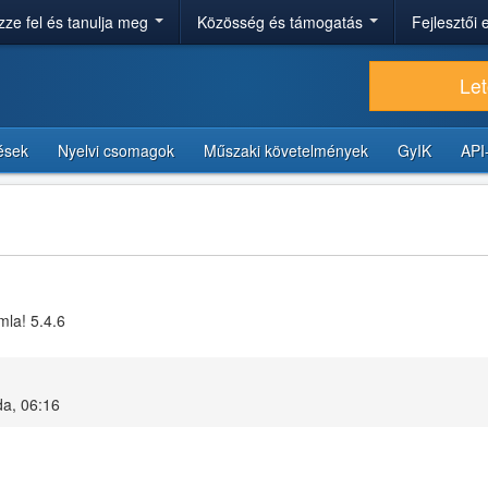
ze fel és tanulja meg
Közösség és támogatás
Fejlesztői
Let
tések
Nyelvi csomagok
Műszaki követelmények
GyIK
API
mla! 5.4.6
da, 06:16