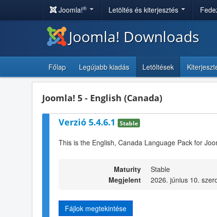
®
Joomla!
Letöltés és kiterjesztés
Fedez
Joomla! Downloads
Főlap
Legújabb kiadás
Letöltések
Kiterjesz
Joomla! 5 - English (Canada)
Verzió 5.4.6.1
Stable
This is the English, Canada Language Pack for Joo
Maturity
Stable
Megjelent
2026. június 10. szer
Fájlok megtekintése