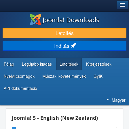
®
JOOMLA!
Joomla! Downloads
LETÖLTÉS ÉS KITERJESZTÉS
Letöltés
FEDEZZE FEL ÉS TANULJA MEG
Inditás
KÖZÖSSÉG ÉS TÁMOGATÁS
FEJLESZTŐI ERŐFORRÁSOK
Főlap
Legújabb kiadás
Letöltések
Kiterjesztések
Nyelvi csomagok
Műszaki követelmények
GyIK
API-dokumentáció
Magyar
Joomla! 5 - English (New Zealand)