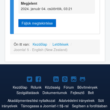
Megjelent
2024. január 04. csütörtök, 03:21
Fájlok megtekintése
Ön itt van:
Kezdőlap
/
Letöltések
/
Joomla! 5 - English (New Zealand)
Joomla!
Joomla!
Joomla!
Joomla!
Joomla!
Joomla!
Joomla!
a
a
a
a
a
az
a
Kezdőlap
Rólunk
Közösség
Fórum
Bővítmények
Szolgáltatások
Dokumentumok
Fejlesztő
Bolt
Twitteren
Facebookon
YouTube-
LinkedInen
Pinteresten
Instagramon
GitHub-
Akadálymentesítési nyilatkozat
Adatvédelmi irányelvek
Süti
on
on
irányelvek
Támogassa a Joomlat!-t 5$-ral
Segítsen a fordításban