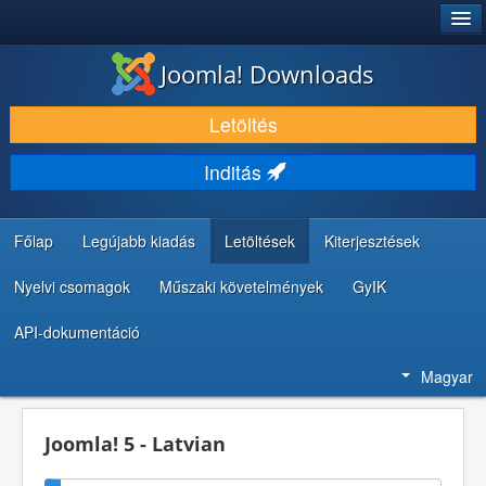
®
JOOMLA!
Joomla! Downloads
LETÖLTÉS ÉS KITERJESZTÉS
Letöltés
FEDEZZE FEL ÉS TANULJA MEG
Inditás
KÖZÖSSÉG ÉS TÁMOGATÁS
FEJLESZTŐI ERŐFORRÁSOK
Főlap
Legújabb kiadás
Letöltések
Kiterjesztések
Nyelvi csomagok
Műszaki követelmények
GyIK
API-dokumentáció
Magyar
Joomla! 5 - Latvian