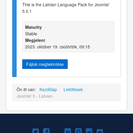
This is the Latvian Language Pack for Joomla!
5.0.1
Maturity
Stable
Megjelent
2023. október 19. csütörtök, 09:15
Fájlok megtekintése
Ön itt van:
Kezdőlap
/
Letöltések
/
Joomla! 5 - Latvian
Joomla!
Joomla!
Joomla!
Joomla!
Joomla!
Joomla!
Joomla!