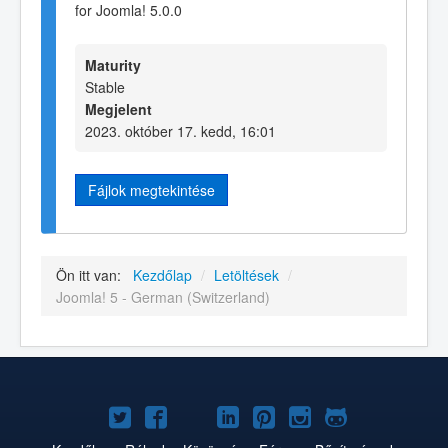
for Joomla! 5.0.0
Maturity
Stable
Megjelent
2023. október 17. kedd, 16:01
Fájlok megtekintése
Ön itt van:
Kezdőlap
/
Letöltések
/
Joomla! 5 - German (Switzerland)
Joomla!
Joomla!
Joomla!
Joomla!
Joomla!
Joomla!
Joomla!