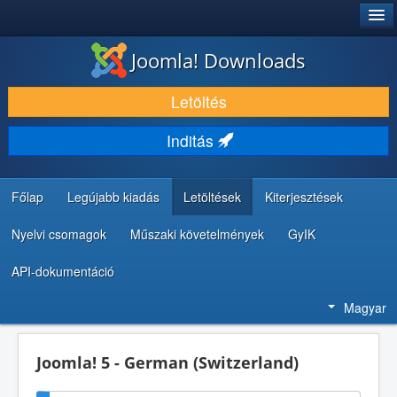
®
JOOMLA!
Joomla! Downloads
LETÖLTÉS ÉS KITERJESZTÉS
Letöltés
FEDEZZE FEL ÉS TANULJA MEG
Inditás
KÖZÖSSÉG ÉS TÁMOGATÁS
FEJLESZTŐI ERŐFORRÁSOK
Főlap
Legújabb kiadás
Letöltések
Kiterjesztések
Nyelvi csomagok
Műszaki követelmények
GyIK
API-dokumentáció
Magyar
Joomla! 5 - German (Switzerland)