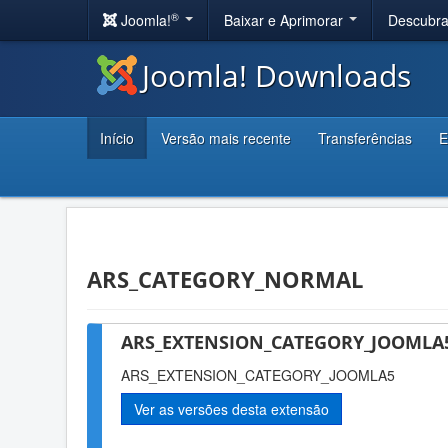
®
Joomla!
Baixar e Aprimorar
Descubr
Joomla! Downloads
Início
Versão mais recente
Transferências
E
ARS_CATEGORY_NORMAL
ARS_EXTENSION_CATEGORY_JOOMLA5
ARS_EXTENSION_CATEGORY_JOOMLA5
Ver as versões desta extensão