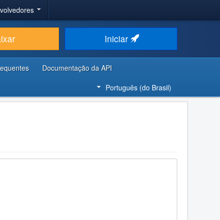
nvolvedores
ixar
Iniciar
requentes
Documentação da API
Português (do Brasil)