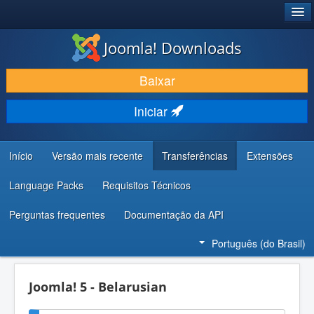
®
JOOMLA!
Joomla! Downloads
BAIXAR E APRIMORAR
Baixar
DESCUBRA & APRENDA
Iniciar
COMUNIDADE & SUPORTE
RECURSOS PARA DESENVOLVEDORES
Início
Versão mais recente
Transferências
Extensões
Language Packs
Requisitos Técnicos
Perguntas frequentes
Documentação da API
Português (do Brasil)
Joomla! 5 - Belarusian