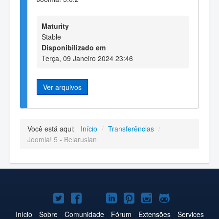
Maturity
Stable
Disponibilizado em
Terça, 09 Janeiro 2024 23:46
Ver arquivos
Você está aqui:
Início
/
Transferências
/
Joomla! 5 - Belarusian
Joomla!
Joomla!
Joomla!
Joomla!
Joomla!
Joomla!
Joomla!
no
no
no
no
no
no
no
Início
Sobre
Comunidade
Fórum
Extensões
Services