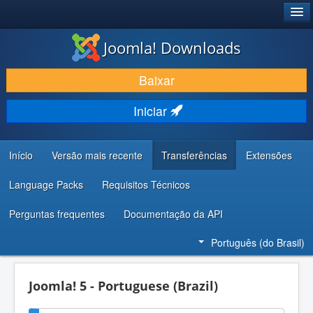
®
JOOMLA!
Joomla! Downloads
BAIXAR E APRIMORAR
Baixar
DESCUBRA & APRENDA
Iniciar
COMUNIDADE & SUPORTE
RECURSOS PARA DESENVOLVEDORES
Início
Versão mais recente
Transferências
Extensões
Language Packs
Requisitos Técnicos
Perguntas frequentes
Documentação da API
Português (do Brasil)
Joomla! 5 - Portuguese (Brazil)