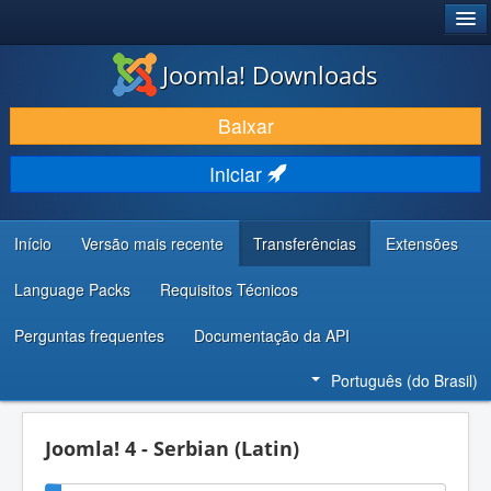
®
JOOMLA!
Joomla! Downloads
BAIXAR E APRIMORAR
Baixar
DESCUBRA & APRENDA
Iniciar
COMUNIDADE & SUPORTE
RECURSOS PARA DESENVOLVEDORES
Início
Versão mais recente
Transferências
Extensões
Language Packs
Requisitos Técnicos
Perguntas frequentes
Documentação da API
Português (do Brasil)
Joomla! 4 - Serbian (Latin)