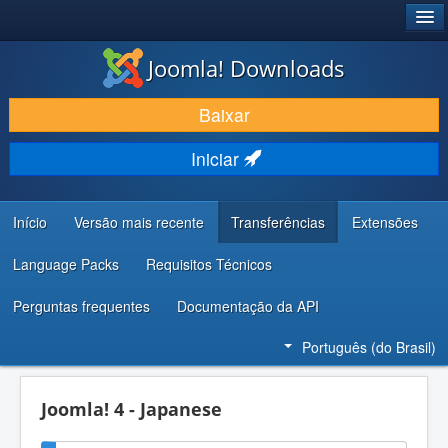
®
JOOMLA!
Joomla! Downloads
BAIXAR E APRIMORAR
Baixar
DESCUBRA & APRENDA
Iniciar
COMUNIDADE & SUPORTE
RECURSOS PARA DESENVOLVEDORES
Início
Versão mais recente
Transferências
Extensões
Language Packs
Requisitos Técnicos
Perguntas frequentes
Documentação da API
Português (do Brasil)
Joomla! 4 - Japanese