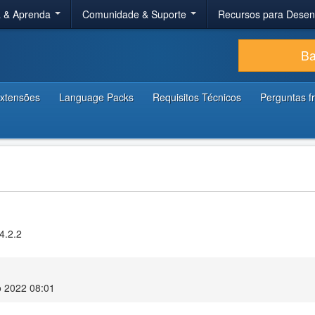
a & Aprenda
Comunidade & Suporte
Recursos para Dese
Ba
xtensões
Language Packs
Requisitos Técnicos
Perguntas f
4.2.2
 2022 08:01