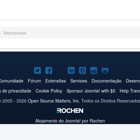
 - Vietnamese
Joomla!
Joomla!
Joomla!
Joomla!
Joomla!
Joomla!
Joomla!
no
no
no
no
no
no
no
Comunidade
Fórum
Extensões
Services
Documentação
Desenv
Twitter
Facebook
YouTube
LinkedIn
Pinterest
Instagram
GitHub
ca de privacidade
Cookie Policy
Sponsor Joomla! with $5
Help Tran
© 2005 - 2026
Open Source Matters, Inc.
Todos os Direitos Reservados
Alojamento do
Joomla!
por Rochen