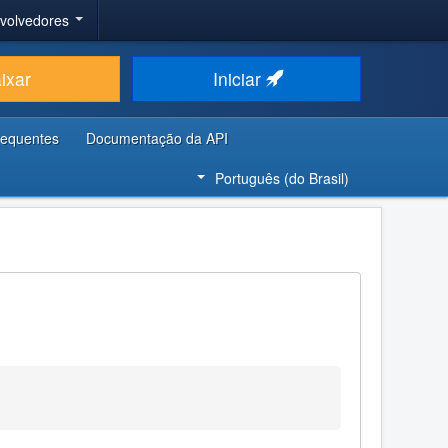
nvolvedores
ixar
Iniciar
requentes
Documentação da API
Português (do Brasil)