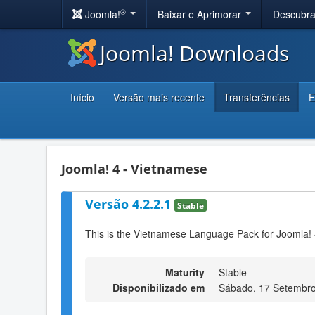
®
Joomla!
Baixar e Aprimorar
Descubr
Joomla! Downloads
Início
Versão mais recente
Transferências
E
Joomla! 4 - Vietnamese
Versão 4.2.2.1
Stable
This is the Vietnamese Language Pack for Joomla! 
Maturity
Stable
Disponibilizado em
Sábado, 17 Setembro