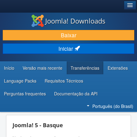
®
JOOMLA!
Joomla! Downloads
BAIXAR E APRIMORAR
Baixar
DESCUBRA & APRENDA
Iniciar
COMUNIDADE & SUPORTE
RECURSOS PARA DESENVOLVEDORES
Início
Versão mais recente
Transferências
Extensões
Language Packs
Requisitos Técnicos
Perguntas frequentes
Documentação da API
Português (do Brasil)
Joomla! 5 - Basque