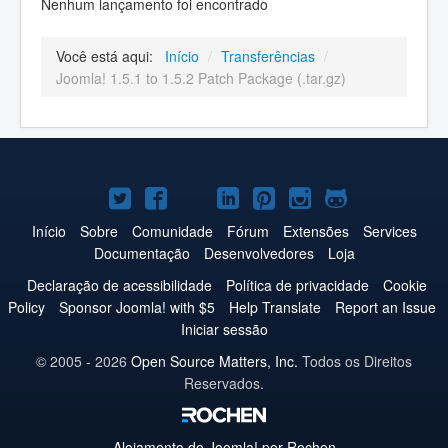
Nenhum lançamento foi encontrado
Você está aqui:
Início
/
Transferências
/
Joomla! 1.5.1 to 1.5.2 Patch Package (.tar.gz)
Joomla!
Joomla!
Joomla!
Joomla!
Joomla!
Joomla!
Joomla!
no
no
no
no
no
no
no
Início
Sobre
Comunidade
Fórum
Extensões
Services
Documentação
Desenvolvedores
Loja
Twitter
Facebook
YouTube
LinkedIn
Pinterest
Instagram
GitHub
Declaração de acessibilidade
Política de privacidade
Cookie
Policy
Sponsor Joomla! with $5
Help Translate
Report an Issue
Iniciar sessão
© 2005 - 2026
Open Source Matters, Inc.
Todos os Direitos
Reservados.
Alojamento do
Joomla!
por Rochen