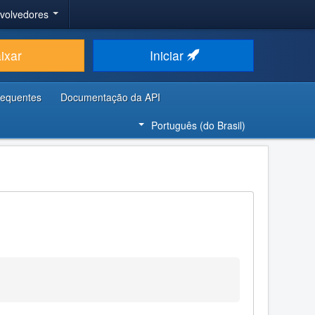
nvolvedores
ixar
Iniciar
requentes
Documentação da API
Português (do Brasil)