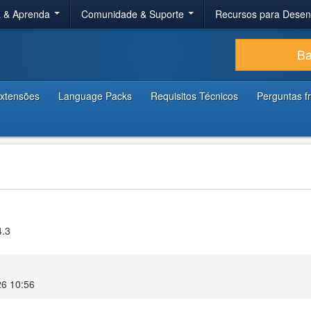
a & Aprenda
Comunidade & Suporte
Recursos para Dese
Ba
xtensões
Language Packs
Requisitos Técnicos
Perguntas f
4.3
26 10:56