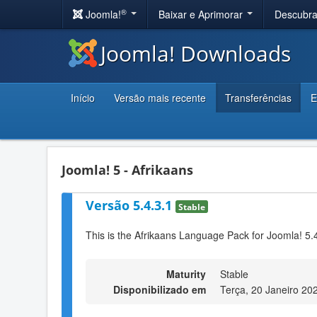
®
Joomla!
Baixar e Aprimorar
Descubr
Joomla! Downloads
Início
Versão mais recente
Transferências
E
Joomla! 5 - Afrikaans
Versão 5.4.3.1
Stable
This is the Afrikaans Language Pack for Joomla! 5.
Maturity
Stable
Disponibilizado em
Terça, 20 Janeiro 20