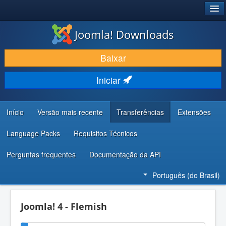
®
JOOMLA!
Joomla! Downloads
BAIXAR E APRIMORAR
Baixar
DESCUBRA & APRENDA
Iniciar
COMUNIDADE & SUPORTE
RECURSOS PARA DESENVOLVEDORES
Início
Versão mais recente
Transferências
Extensões
Language Packs
Requisitos Técnicos
Perguntas frequentes
Documentação da API
Português (do Brasil)
Joomla! 4 - Flemish