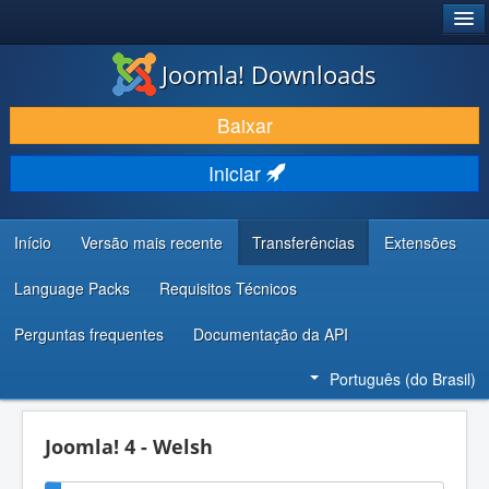
®
JOOMLA!
Joomla! Downloads
BAIXAR E APRIMORAR
Baixar
DESCUBRA & APRENDA
Iniciar
COMUNIDADE & SUPORTE
RECURSOS PARA DESENVOLVEDORES
Início
Versão mais recente
Transferências
Extensões
Language Packs
Requisitos Técnicos
Perguntas frequentes
Documentação da API
Português (do Brasil)
Joomla! 4 - Welsh