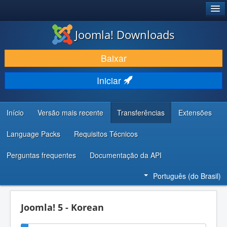
®
JOOMLA!
Joomla! Downloads
BAIXAR E APRIMORAR
Baixar
DESCUBRA & APRENDA
Iniciar
COMUNIDADE & SUPORTE
RECURSOS PARA DESENVOLVEDORES
Início
Versão mais recente
Transferências
Extensões
Language Packs
Requisitos Técnicos
Perguntas frequentes
Documentação da API
Português (do Brasil)
Joomla! 5 - Korean