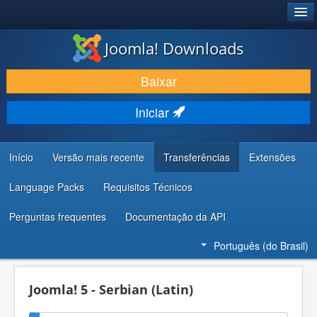
®
JOOMLA!
Joomla! Downloads
BAIXAR E APRIMORAR
Baixar
DESCUBRA & APRENDA
Iniciar
COMUNIDADE & SUPORTE
RECURSOS PARA DESENVOLVEDORES
Início
Versão mais recente
Transferências
Extensões
Language Packs
Requisitos Técnicos
Perguntas frequentes
Documentação da API
Português (do Brasil)
Joomla! 5 - Serbian (Latin)