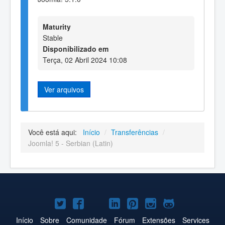
Maturity
Stable
Disponibilizado em
Terça, 02 Abril 2024 10:08
Ver arquivos
Você está aqui:
Início
/
Transferências
/
Joomla! 5 - Serbian (Latin)
Joomla!
Joomla!
Joomla!
Joomla!
Joomla!
Joomla!
Joomla!
no
no
no
no
no
no
no
Início
Sobre
Comunidade
Fórum
Extensões
Services