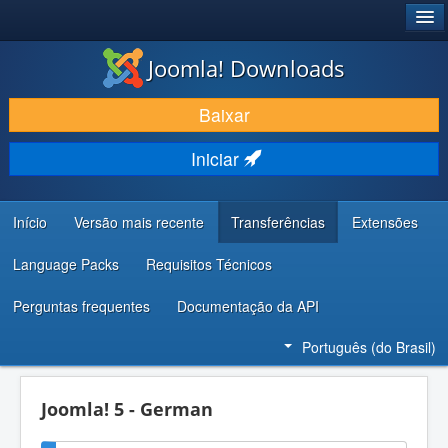
®
JOOMLA!
Joomla! Downloads
BAIXAR E APRIMORAR
Baixar
DESCUBRA & APRENDA
Iniciar
COMUNIDADE & SUPORTE
RECURSOS PARA DESENVOLVEDORES
Início
Versão mais recente
Transferências
Extensões
Language Packs
Requisitos Técnicos
Perguntas frequentes
Documentação da API
Português (do Brasil)
Joomla! 5 - German