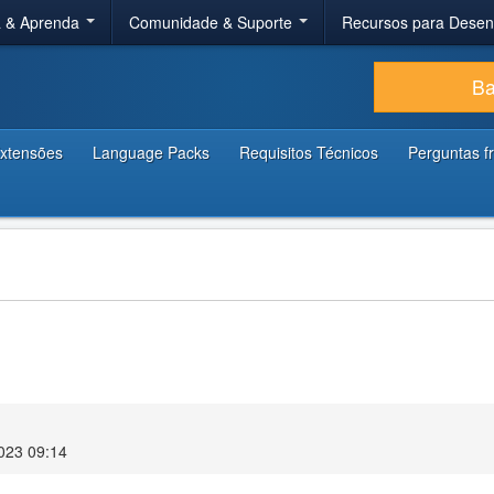
a & Aprenda
Comunidade & Suporte
Recursos para Dese
Ba
xtensões
Language Packs
Requisitos Técnicos
Perguntas f
1
023 09:14