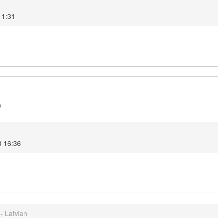
11:31
9
3 16:36
- Latvian