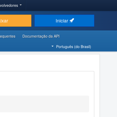
nvolvedores
ixar
Iniciar
requentes
Documentação da API
Português (do Brasil)