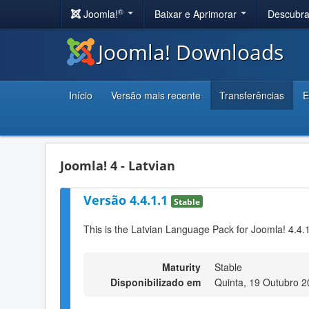
®
Joomla!
Baixar e Aprimorar
Descubr
Joomla! Downloads
Início
Versão mais recente
Transferências
E
Joomla! 4 - Latvian
Versão 4.4.1.1
Stable
This is the Latvian Language Pack for Joomla! 4.4.
Maturity
Stable
Disponibilizado em
Quinta, 19 Outubro 2