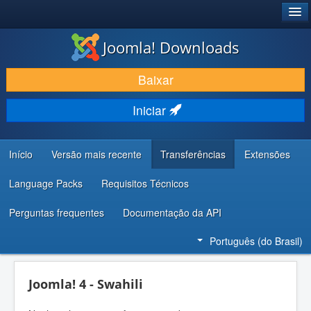
®
JOOMLA!
Joomla! Downloads
BAIXAR E APRIMORAR
Baixar
DESCUBRA & APRENDA
Iniciar
COMUNIDADE & SUPORTE
RECURSOS PARA DESENVOLVEDORES
Início
Versão mais recente
Transferências
Extensões
Language Packs
Requisitos Técnicos
Perguntas frequentes
Documentação da API
Português (do Brasil)
Joomla! 4 - Swahili