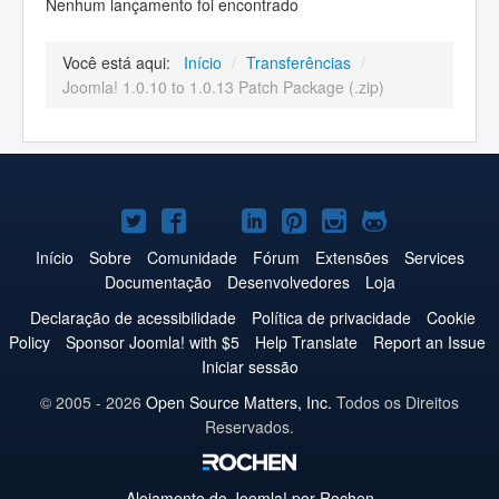
Nenhum lançamento foi encontrado
Você está aqui:
Início
/
Transferências
/
Joomla! 1.0.10 to 1.0.13 Patch Package (.zip)
Joomla!
Joomla!
Joomla!
Joomla!
Joomla!
Joomla!
Joomla!
no
no
no
no
no
no
no
Início
Sobre
Comunidade
Fórum
Extensões
Services
Documentação
Desenvolvedores
Loja
Twitter
Facebook
YouTube
LinkedIn
Pinterest
Instagram
GitHub
Declaração de acessibilidade
Política de privacidade
Cookie
Policy
Sponsor Joomla! with $5
Help Translate
Report an Issue
Iniciar sessão
© 2005 - 2026
Open Source Matters, Inc.
Todos os Direitos
Reservados.
Alojamento do
Joomla!
por Rochen