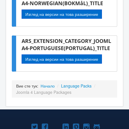
A4-NORWEGIAN(BOKMåL)_TITLE
Изглед на версии на това разширение
ARS_EXTENSION_CATEGORY_JOOML
A4-PORTUGUESE(PORTUGAL)_TITLE
Изглед на версии на това разширение
Вие сте тук:
Начало
/
Language Packs
/
Joomla 4 Language Packages
Joomla!
Joomla!
Joomla!
Joomla!
Joomla!
Joomla!
Joomla!