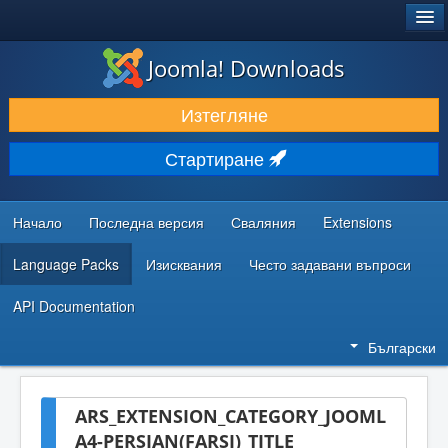
®
JOOMLA!
Joomla! Downloads
ИЗТЕГЛЯНЕ & РАЗШИРЯВАНЕ
Изтегляне
ОТКРИВАЙТЕ & УЧЕТЕ
Стартиране
ОБЩНОСТ & ПОДДРЪЖКА
РЕСУРСИ ЗА РАЗРАБОТКА
Начало
Последна версия
Сваляния
Extensions
Language Packs
Изисквания
Често задавани въпроси
API Documentation
Български
ARS_EXTENSION_CATEGORY_JOOML
A4-PERSIAN(FARSI)_TITLE