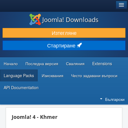
®
JOOMLA!
Joomla! Downloads
ИЗТЕГЛЯНЕ & РАЗШИРЯВАНЕ
Изтегляне
ОТКРИВАЙТЕ & УЧЕТЕ
Стартиране
ОБЩНОСТ & ПОДДРЪЖКА
РЕСУРСИ ЗА РАЗРАБОТКА
Начало
Последна версия
Сваляния
Extensions
Language Packs
Изисквания
Често задавани въпроси
API Documentation
Български
Joomla! 4 - Khmer