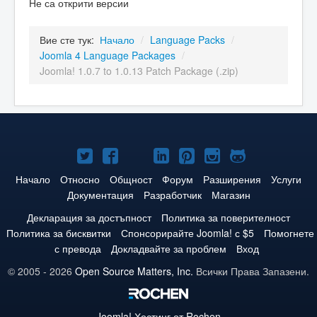
Не са открити версии
Вие сте тук:
Начало
/
Language Packs
/
Joomla 4 Language Packages
/
Joomla! 1.0.7 to 1.0.13 Patch Package (.zip)
Joomla!
Joomla!
Joomla!
Joomla!
Joomla!
Joomla!
Joomla!
в
във
в
в
в
в
в
Начало
Относно
Общност
Форум
Разширения
Услуги
Документация
Разработчик
Магазин
Twitter
Facebook
YouTube
LinkedIn
Pinterest
Instagram
GitHub
Декларация за достъпност
Политика за поверителност
Политика за бисквитки
Спонсорирайте Joomla! с $5
Помогнете
с превода
Докладвайте за проблем
Вход
© 2005 - 2026
Open Source Matters, Inc.
Всички Права Запазени.
Joomla!
Хостинг от Rochen