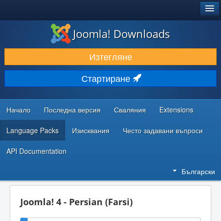
®
JOOMLA!
Joomla! Downloads
ИЗТЕГЛЯНЕ & РАЗШИРЯВАНЕ
Изтегляне
ОТКРИВАЙТЕ & УЧЕТЕ
Стартиране
ОБЩНОСТ & ПОДДРЪЖКА
РЕСУРСИ ЗА РАЗРАБОТКА
Начало
Последна версия
Сваляния
Extensions
Language Packs
Изисквания
Често задавани въпроси
API Documentation
Български
Joomla! 4 - Persian (Farsi)