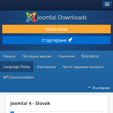
®
JOOMLA!
Joomla! Downloads
ИЗТЕГЛЯНЕ & РАЗШИРЯВАНЕ
Изтегляне
ОТКРИВАЙТЕ & УЧЕТЕ
Стартиране
ОБЩНОСТ & ПОДДРЪЖКА
РЕСУРСИ ЗА РАЗРАБОТКА
Начало
Последна версия
Сваляния
Extensions
Language Packs
Изисквания
Често задавани въпроси
API Documentation
Български
Joomla! 4 - Slovak