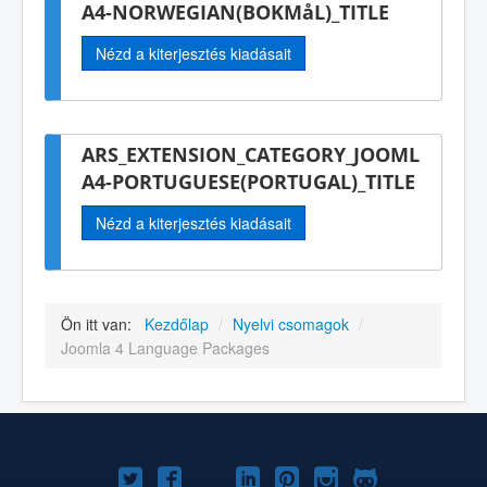
A4-NORWEGIAN(BOKMåL)_TITLE
Nézd a kiterjesztés kiadásait
ARS_EXTENSION_CATEGORY_JOOML
A4-PORTUGUESE(PORTUGAL)_TITLE
Nézd a kiterjesztés kiadásait
Ön itt van:
Kezdőlap
/
Nyelvi csomagok
/
Joomla 4 Language Packages
Joomla!
Joomla!
Joomla!
Joomla!
Joomla!
Joomla!
Joomla!