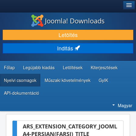
®
JOOMLA!
Joomla! Downloads
LETÖLTÉS ÉS KITERJESZTÉS
Letöltés
FEDEZZE FEL ÉS TANULJA MEG
Inditás
KÖZÖSSÉG ÉS TÁMOGATÁS
FEJLESZTŐI ERŐFORRÁSOK
Főlap
Legújabb kiadás
Letöltések
Kiterjesztések
Nyelvi csomagok
Műszaki követelmények
GyIK
API-dokumentáció
Magyar
ARS_EXTENSION_CATEGORY_JOOML
A4-PERSIAN(FARSI)_TITLE