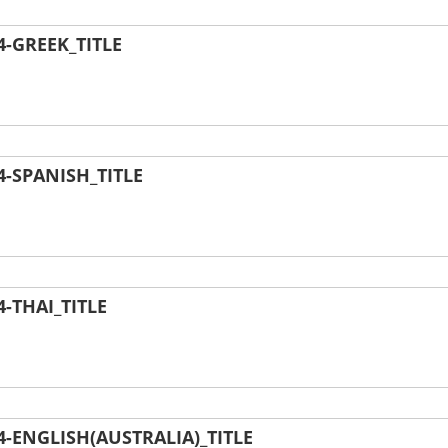
-GREEK_TITLE
-SPANISH_TITLE
-THAI_TITLE
ENGLISH(AUSTRALIA)_TITLE