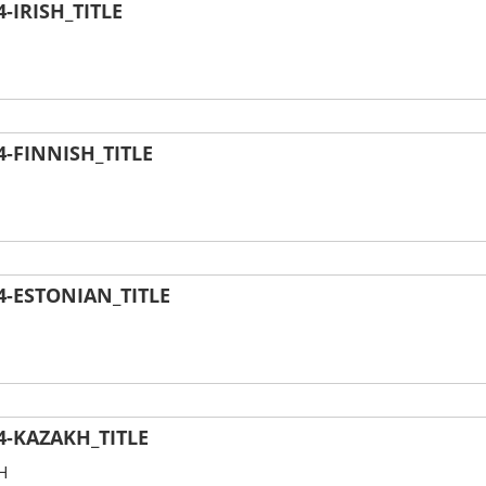
IRISH_TITLE
-FINNISH_TITLE
-ESTONIAN_TITLE
-KAZAKH_TITLE
H