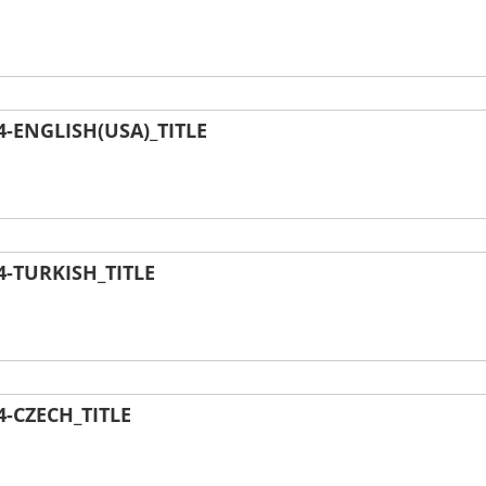
-ENGLISH(USA)_TITLE
-TURKISH_TITLE
-CZECH_TITLE