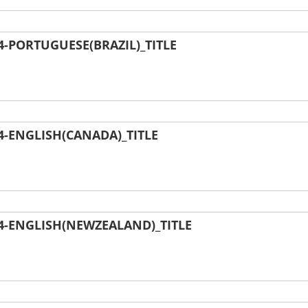
-PORTUGUESE(BRAZIL)_TITLE
-ENGLISH(CANADA)_TITLE
-ENGLISH(NEWZEALAND)_TITLE