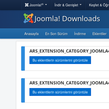
®
Joomla!
İndir & Genişlet
Keşfet & Öğ
Joomla! Downloads
Anasayfa
En Son Sürüm
İndirme
Eklentiler
ARS_EXTENSION_CATEGORY_JOOMLA4-
Bu eklentilerin sürümlerini görüntüle
ARS_EXTENSION_CATEGORY_JOOMLA4
Bu eklentilerin sürümlerini görüntüle