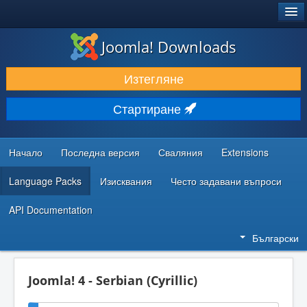
®
JOOMLA!
Joomla! Downloads
ИЗТЕГЛЯНЕ & РАЗШИРЯВАНЕ
Изтегляне
ОТКРИВАЙТЕ & УЧЕТЕ
Стартиране
ОБЩНОСТ & ПОДДРЪЖКА
РЕСУРСИ ЗА РАЗРАБОТКА
Начало
Последна версия
Сваляния
Extensions
Language Packs
Изисквания
Често задавани въпроси
API Documentation
Български
Joomla! 4 - Serbian (Cyrillic)