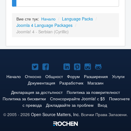
Вие сте тук:
Начало
/
Language Packs
/
Joomla 4 Language Packages
/
Joomla! 4 - Serbian (Cyrillic)
Joomla!
Joomla!
Joomla!
Joomla!
Joomla!
Joomla!
Joomla!
в
във
в
в
в
в
в
Начало
Относно
Общност
Форум
Разширения
Услуги
Документация
Разработчик
Магазин
Twitter
Facebook
YouTube
LinkedIn
Pinterest
Instagram
GitHub
Декларация за достъпност
Политика за поверителност
Политика за бисквитки
Спонсорирайте Joomla! с $5
Помогнете
с превода
Докладвайте за проблем
Вход
© 2005 - 2026
Open Source Matters, Inc.
Всички Права Запазени.