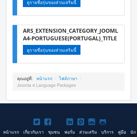
ดูรายชื่อรุ่นของส่วนเสริมนี้
ARS_EXTENSION_CATEGORY_JOOML
A4-PORTUGUESE(PORTUGAL)_TITLE
ดูรายชื่อรุ่นของส่วนเสริมนี้
คุณอยู่ที่:
หน้าแรก
/
ไฟล์ภาษา
/
Joomla 4 Language Packages
Joomla!
Joomla!
Joomla!
Joomla!
Joomla!
Joomla!
Joomla!
บน
บน
บน
บน
บน
บน
บน
หน้าแรก
เกี่ยวกับเรา
ชุมชน
ฟอรั่ม
ส่วนเสริม
บริการ
คู่มือ
นัก