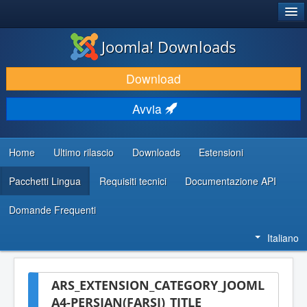
®
JOOMLA!
Joomla! Downloads
SCARICA & ESTENDI
Download
SCOPRI & IMPARA
Avvia
COMUNITÀ & SUPPORTO
RISORSE PER SVILUPPATORI
Home
Ultimo rilascio
Downloads
Estensioni
Pacchetti Lingua
Requisiti tecnici
Documentazione API
Domande Frequenti
Italiano
ARS_EXTENSION_CATEGORY_JOOML
A4-PERSIAN(FARSI)_TITLE