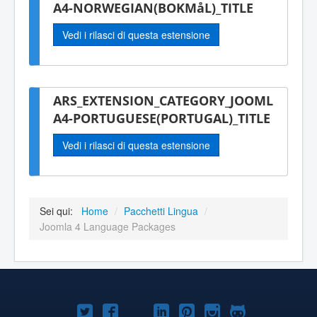
A4-NORWEGIAN(BOKMåL)_TITLE
Vedi i rilasci di questa estensione
ARS_EXTENSION_CATEGORY_JOOML
A4-PORTUGUESE(PORTUGAL)_TITLE
Vedi i rilasci di questa estensione
Sei qui:
Home
/
Pacchetti Lingua
/
Joomla 4 Language Packages
Joomla!
Joomla!
Joomla!
Joomla!
Joomla!
Joomla!
Joomla!