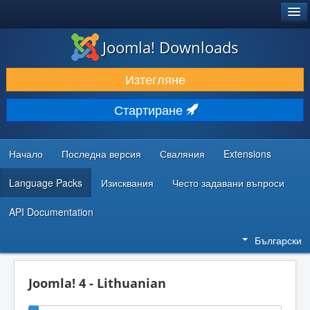
®
JOOMLA!
Joomla! Downloads
ИЗТЕГЛЯНЕ & РАЗШИРЯВАНЕ
Изтегляне
ОТКРИВАЙТЕ & УЧЕТЕ
Стартиране
ОБЩНОСТ & ПОДДРЪЖКА
РЕСУРСИ ЗА РАЗРАБОТКА
Начало
Последна версия
Сваляния
Extensions
Language Packs
Изисквания
Често задавани въпроси
API Documentation
Български
Joomla! 4 - Lithuanian