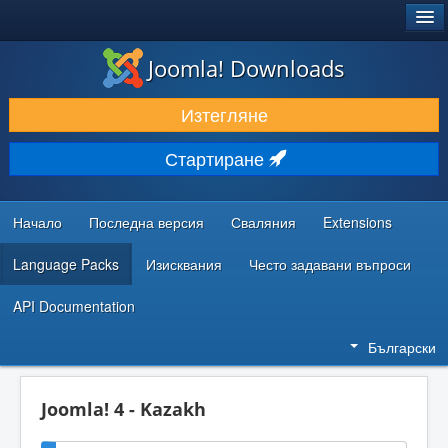
®
JOOMLA!
Joomla! Downloads
ИЗТЕГЛЯНЕ & РАЗШИРЯВАНЕ
Изтегляне
ОТКРИВАЙТЕ & УЧЕТЕ
Стартиране
ОБЩНОСТ & ПОДДРЪЖКА
РЕСУРСИ ЗА РАЗРАБОТКА
Начало
Последна версия
Сваляния
Extensions
Language Packs
Изисквания
Често задавани въпроси
API Documentation
Български
Joomla! 4 - Kazakh