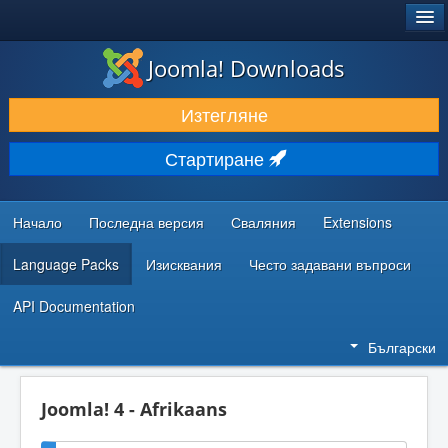
®
JOOMLA!
Joomla! Downloads
ИЗТЕГЛЯНЕ & РАЗШИРЯВАНЕ
Изтегляне
ОТКРИВАЙТЕ & УЧЕТЕ
Стартиране
ОБЩНОСТ & ПОДДРЪЖКА
РЕСУРСИ ЗА РАЗРАБОТКА
Начало
Последна версия
Сваляния
Extensions
Language Packs
Изисквания
Често задавани въпроси
API Documentation
Български
Joomla! 4 - Afrikaans