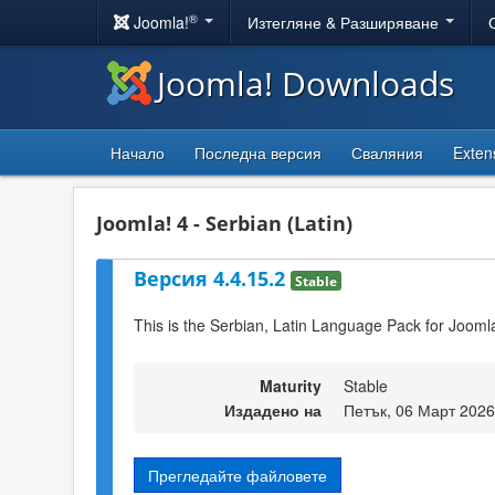
®
Joomla!
Изтегляне & Разширяване
Joomla! Downloads
Начало
Последна версия
Сваляния
Exten
Joomla! 4 - Serbian (Latin)
Версия 4.4.15.2
Stable
This is the Serbian, Latin Language Pack for Joomla
Maturity
Stable
Издадено на
Петък, 06 Март 2026
Прегледайте файловете