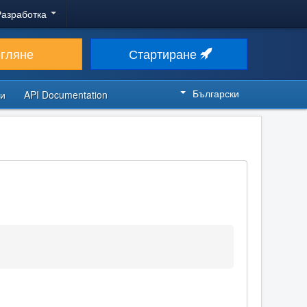
Разработка
егляне
Стартиране
Български
си
API Documentation