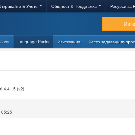
Откривайте & Учете
Общност & Поддръжка
Ресурси за 
Изт
sions
Language Packs
Изисквания
Често задавани въпро
! 4.4.15 (v2)
 05:25