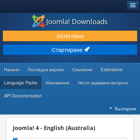
®
JOOMLA!
Joomla! Downloads
ИЗТЕГЛЯНЕ & РАЗШИРЯВАНЕ
Изтегляне
ОТКРИВАЙТЕ & УЧЕТЕ
Стартиране
ОБЩНОСТ & ПОДДРЪЖКА
РЕСУРСИ ЗА РАЗРАБОТКА
Начало
Последна версия
Сваляния
Extensions
Language Packs
Изисквания
Често задавани въпроси
API Documentation
Български
Joomla! 4 - English (Australia)