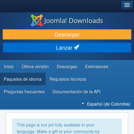
®
JOOMLA!
Joomla! Downloads
DESCARGAR
Descargar
DESCUBRE Y APRENDE
Lanzar
COMUNIDAD Y AYUDA
RECURSOS PARA DESARROLLADORES
Inicio
Última versión
Descargas
Extensiones
Paquetes de idioma
Requisitos técnicos
Preguntas frecuentes
Documentación de la API
Español (de Colombia)
This page is not yet fully available in your
language. Make a gift to your community by