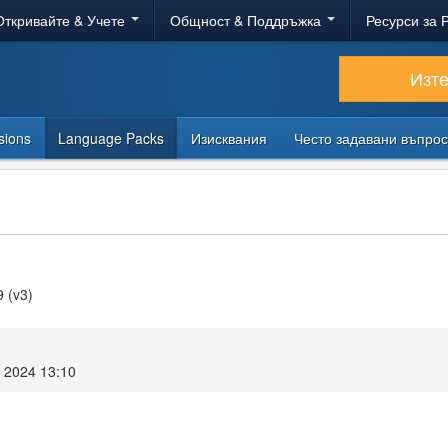
Откривайте & Учете
Общност & Поддръжка
Ресурси за 
Изт
sions
Language Packs
Изисквания
Често задавани въпро
9 (v3)
т 2024 13:10