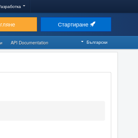
Разработка
егляне
Стартиране
Български
си
API Documentation