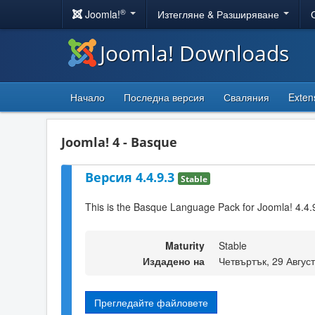
®
Joomla!
Изтегляне & Разширяване
Joomla! Downloads
Начало
Последна версия
Сваляния
Exten
Joomla! 4 - Basque
Версия 4.4.9.3
Stable
This is the Basque Language Pack for Joomla! 4.4.
Maturity
Stable
Издадено на
Четвъртък, 29 Авгус
Прегледайте файловете