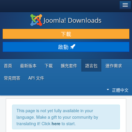
®
JOOMLA!
Joomla! Downloads
下載 & 擴充
下載
發現 & 學習
啟動
社群 & 支援
程式者資源
首頁
最新版本
下載
擴充套件
語言包
運作需求
常見問答
API 文件
正體中文
This page is not yet fully available in your
language. Make a gift to your community by
translating it! Click
here
to start.