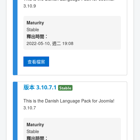
3.10.9
Maturity
Stable
釋出時間：
2022-05-10, 週二 19:08
查看檔案
版本 3.10.7.1
Stable
This is the Danish Language Pack for Joomla!
3.10.7
Maturity
Stable
釋出時間：