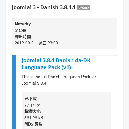
Joomla! 3 - Danish 3.8.4.1
Stable
Maturity
Stable
釋出時間：
2012-09-21, 週五 23:00
Joomla! 3.8.4 Danish da-DK
Language Pack (v1)
This is the full Danish Language Pack for
Joomla! 3.8.4
已下載
7,114 次
檔案大小
361.26 kB
MD5 簽名