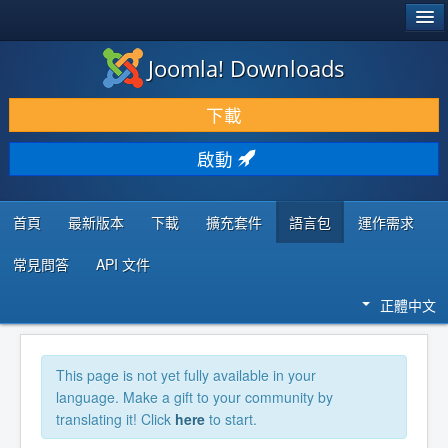
®
JOOMLA!
Joomla! Downloads
下載 & 擴充
下載
發現 & 學習
啟動
社群 & 支援
程式者資源
首頁
最新版本
下載
擴充套件
語言包
運作需求
常見問答
API 文件
正體中文
This page is not yet fully available in your
language. Make a gift to your community by
translating it! Click
here
to start.