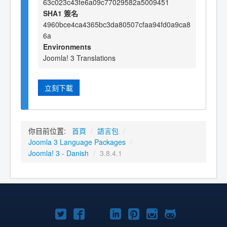
63c023c43fe6a09c77029582a5009451
SHA1 簽名
4960bce4ca4365bc3da80507cfaa94fd0a9ca8
6a
Environments
Joomla! 3 Translations
立刻下載
你目前位置:
首頁
/
語言包
/
Joomla 3 Language Packages
/
Joomla! 3 - Danish
/
3.8.4.1
Twitter
Facebook
YouTube
Linkedln
Pinterest
Instagram
GitHub