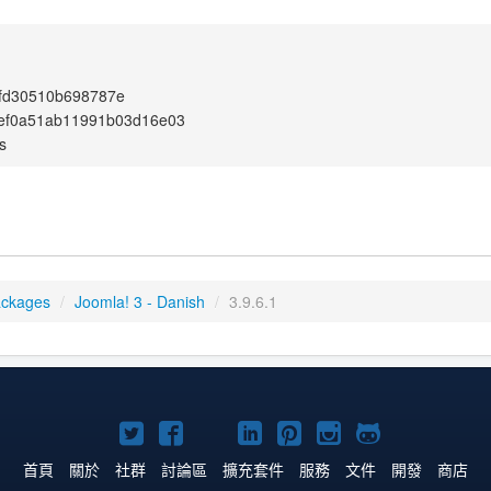
fd30510b698787e
2ef0a51ab11991b03d16e03
s
ackages
/
Joomla! 3 - Danish
/
3.9.6.1
Twitter
Facebook
YouTube
Linkedln
Pinterest
Instagram
GitHub
上
上
上
上
上
上
上
首頁
關於
社群
討論區
擴充套件
服務
文件
開發
商店