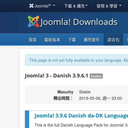
®
Joomla!
下載 & 擴充
發現 & 學習
Joomla! Downloads
首頁
最新版本
下載
擴充套件
語言包
This page is not yet fully available in your language. M
Joomla! 3 - Danish 3.9.6.1
Stable
Maturity
Stable
釋出時間：
2019-05-06, 週一 23:00
Joomla! 3.9.6 Danish da-DK Language
This is the full Danish Language Pack for Joomla! 3