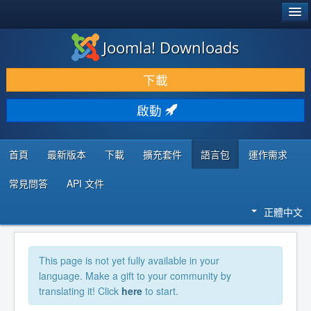
®
JOOMLA!
Joomla! Downloads
下載 & 擴充
下載
發現 & 學習
啟動
社群 & 支援
程式者資源
首頁
最新版本
下載
擴充套件
語言包
運作需求
常見問答
API 文件
正體中文
This page is not yet fully available in your
language. Make a gift to your community by
translating it! Click
here
to start.