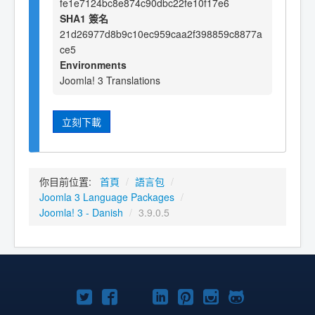
fe1e7124bc8e874c90dbc22fe10f17e6
SHA1 簽名
21d26977d8b9c10ec959caa2f398859c8877a
ce5
Environments
Joomla! 3 Translations
立刻下載
你目前位置:
首頁
/
語言包
/
Joomla 3 Language Packages
/
Joomla! 3 - Danish
/
3.9.0.5
Twitter
Facebook
YouTube
Linkedln
Pinterest
Instagram
GitHub