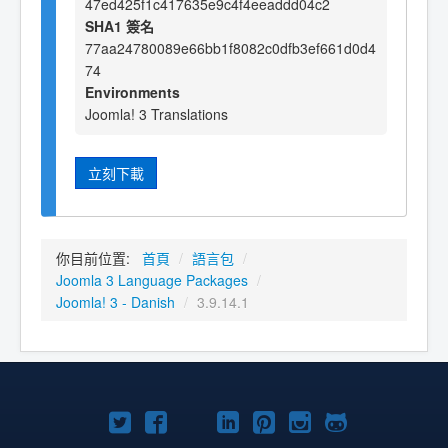
47ed425f1c417635e9c4f4eeaddd04c2
SHA1 簽名
77aa24780089e66bb1f8082c0dfb3ef661d0d4
74
Environments
Joomla! 3 Translations
立刻下載
你目前位置:
首頁
/
語言包
/
Joomla 3 Language Packages
/
Joomla! 3 - Danish
/
3.9.14.1
Twitter
Facebook
YouTube
Linkedln
Pinterest
Instagram
GitHub