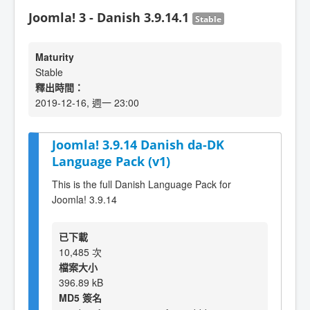
Joomla! 3 - Danish 3.9.14.1
Stable
Maturity
Stable
釋出時間：
2019-12-16, 週一 23:00
Joomla! 3.9.14 Danish da-DK
Language Pack (v1)
This is the full Danish Language Pack for
Joomla! 3.9.14
已下載
10,485 次
檔案大小
396.89 kB
MD5 簽名