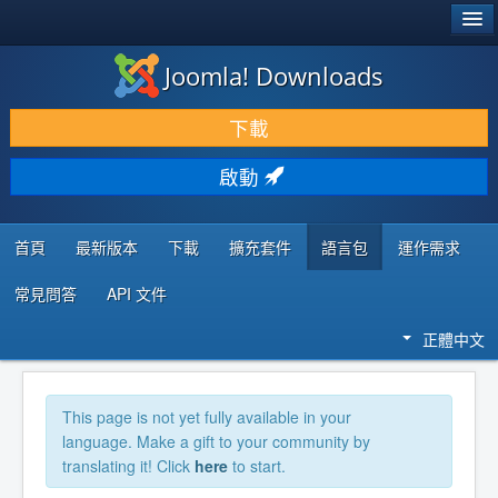
®
JOOMLA!
Joomla! Downloads
下載 & 擴充
下載
發現 & 學習
啟動
社群 & 支援
程式者資源
首頁
最新版本
下載
擴充套件
語言包
運作需求
常見問答
API 文件
正體中文
This page is not yet fully available in your
language. Make a gift to your community by
translating it! Click
here
to start.