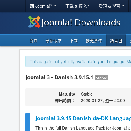
®
Joomla!
下載 & 擴充
發現 & 學習
Joomla! Downloads
首頁
最新版本
下載
擴充套件
語言包
This page is not yet fully available in your language. M
Joomla! 3 - Danish 3.9.15.1
Stable
Maturity
Stable
釋出時間：
2020-01-27, 週一 23:00
Joomla! 3.9.15 Danish da-DK Languag
This is the full Danish Language Pack for Joomla! 3