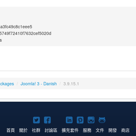
a3fc49c8c1eee5
5749f72410f7632cef5020d
s
ackages
/
Joomla! 3 - Danish
/
3.9.15.1
Twitter
Facebook
YouTube
Linkedln
Pinterest
Instagram
GitHub
上
上
上
上
上
上
上
首頁
關於
社群
討論區
擴充套件
服務
文件
開發
商店