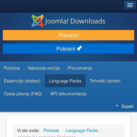
®
JOOMLA!
Joomla! Downloads
PREUZIMANJE I PROŠIRENJA (EKSTENZIJE)
Preuzmi
OTKRIJTE I NAUČITE
Pokreni
ZAJEDNICA I PODRŠKA
RESURSI ZA RAZVOJ
Početna
Najnovija verzija
Preuzimanja
Ekstenzije (dodaci)
Language Packs
Tehnički zahtevi
Česta pitanja (FAQ)
API dokumentacija
Srpski
Vi ste ovde:
Početak
/
Language Packs
/