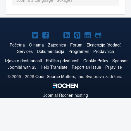
Joomla 3 Language Packages
Joomla!
Joomla!
Joomla!
Joomla!
Joomla!
Joomla!
Joomla!
na
na
na
naLinkedIn
na
na
na
Početna
O nama
Zajednica
Forum
Ekstenzije (dodaci)
Services
Dokumentacija
Programeri
Prodavnica
Twitteru
Facebooku
YouTube
Pinterest
Instagram
GitHub
Izjava o dostupnosti
Politika privatnosti
Cookie Policy
Sponsor
Joomla! with $5
Help Translate
Report an Issue
Prijavi se
© 2005 - 2026
Open Source Matters, Inc.
Sva prava zadržana.
Joomla!
Rochen hosting